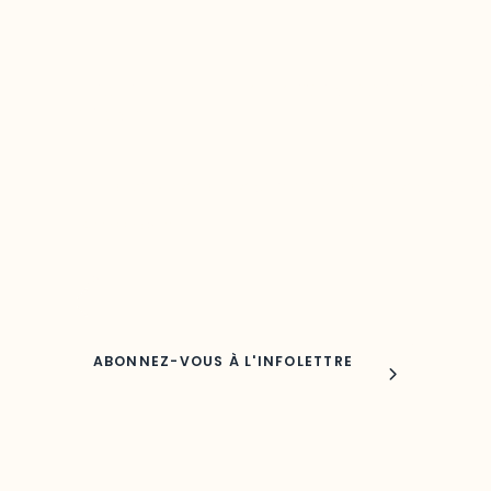
Restez à l’affût du développement de 
région
Découvrez les toutes dernières nouvelles de l’ODO.
Adresse courriel
Nom