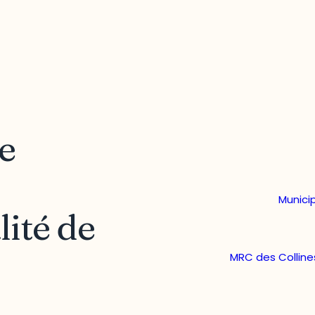
e
Munici
ité de
MRC des Colline