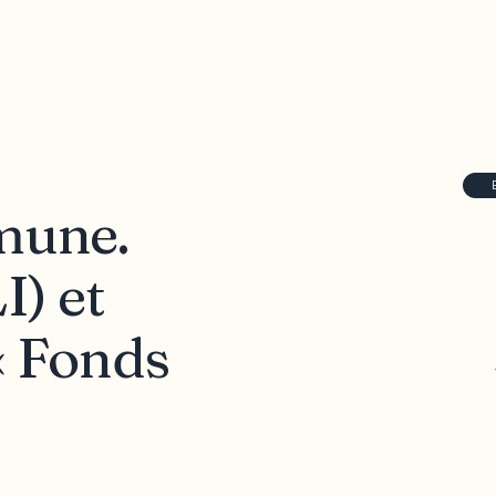
mune.
I) et
 « Fonds