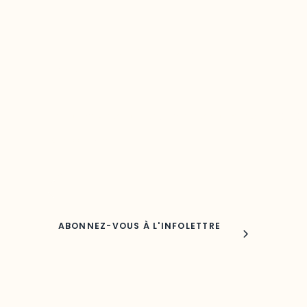
Restez à l’affût du développement de 
région
Découvrez les toutes dernières nouvelles de l’ODO.
Adresse courriel
Nom