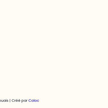
Questions générales
odooutaouais@uqo.ca
uais | Créé par
Coloc