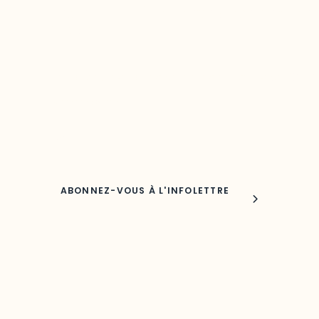
Restez à l’affût du développement de 
région
Découvrez les toutes dernières nouvelles de l’ODO.
Adresse courriel
Nom