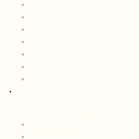
Aménagement du territoire
Santé
Éducation
Culture
Logement
Sociodémographie
Secteurs économiques
Projets phares
Portrait des communautés
Transition socioécologique