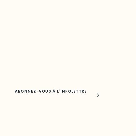
Restez à l’affût du développement de
votre région
Découvrez les toutes dernières nouvelles de l’ODO.
Adresse courriel
Nom
Joindre l'ODO