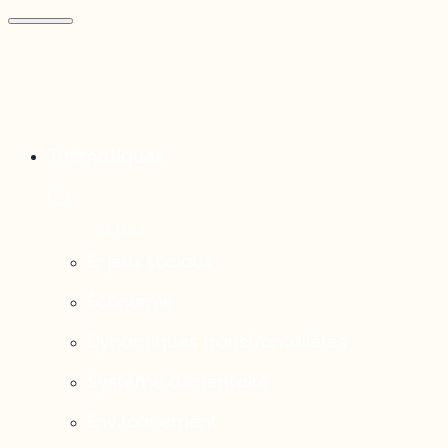
Thématiques
Enjeux sociaux
Économie
Dynamiques transfrontalières
Système alimentaire
Environnement