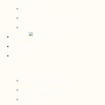
Contact média
Communiqués de presse
Parutions dans les médias
Mirador
Actualités
À propos
Nos axes de recherche
Notre modèle de gouvernance
Nos services