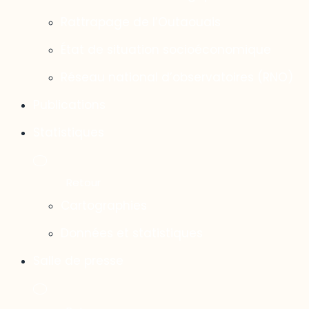
Rattrapage de l’Outaouais
État de situation socioéconomique
Réseau national d’observatoires (RNO)
Publications
Statistiques
Cartographies
Données et statistiques
Salle de presse