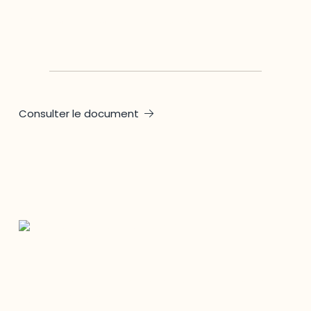
MRC des Collines-de-l'Outaouais
Consulter le document
Restez à l’affût du développement de
votre région