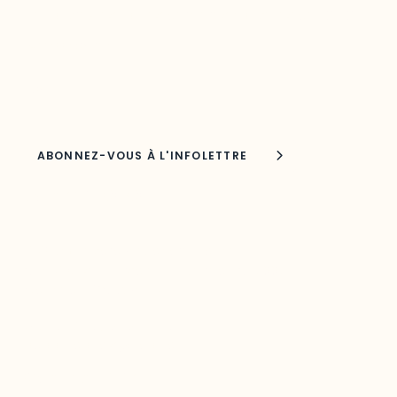
Découvrez les toutes dernières nouvelles de l’ODO.
Adresse courriel
Nom
Joindre l'ODO
283, boulevard Alexandre-Taché,
C.P. 1250, succursale Hull, bureau C-0330
Gatineau, QC J9A 1L8
Questions générales
odooutaouais@uqo.ca
Contact média