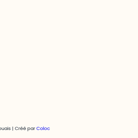
Questions générales
odooutaouais@uqo.ca
uais | Créé par
Coloc