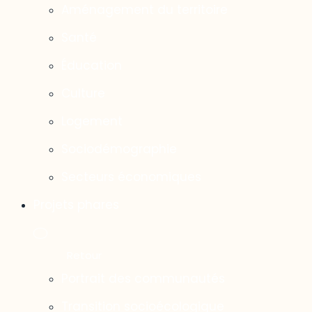
Aménagement du territoire
Santé
Éducation
Culture
Logement
Sociodémographie
Secteurs économiques
Projets phares
Portrait des communautés
Transition socioécologique