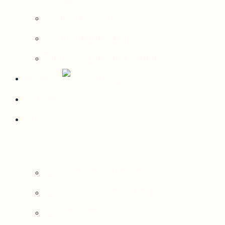
Contact média
Communiqués de presse
Parutions dans les médias
Mirador
Actualités
À propos
Nos axes de recherche
Notre modèle de gouvernance
Nos services