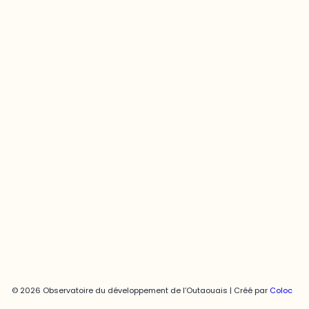
odooutaouais@uqo.ca
Contact média
Joani Vallespir
819-595-3900 | Poste 3222
joani.vallespir@uqo.ca
Politique de confidentialité
© 2026 Observatoire du développement de l’Outaouais | Créé par
Coloc