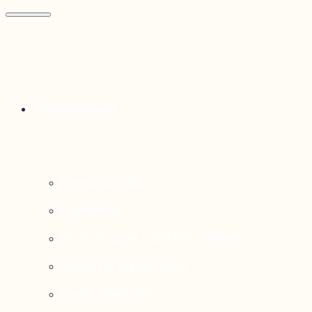
Thématiques
Enjeux sociaux
Économie
Dynamiques transfrontalières
Système alimentaire
Environnement