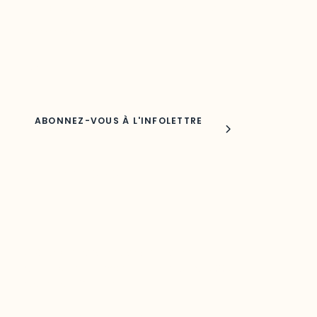
Découvrez les toutes dernières nouvelles de l’ODO.
Adresse courriel
Nom
Joindre l'ODO
283, boulevard Alexandre-Taché,
C.P. 1250, succursale Hull, bureau C-0330
Gatineau, QC J9A 1L8
Questions générales