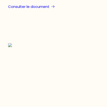
Consulter le document
Restez à l’affût du développement de
votre région