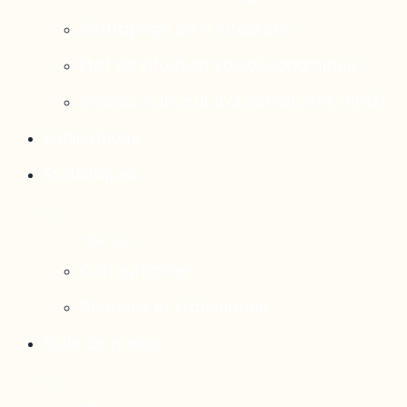
Rattrapage de l’Outaouais
État de situation socioéconomique
Réseau national d’observatoires (RNO)
Publications
Statistiques
Cartographies
Données et statistiques
Salle de presse