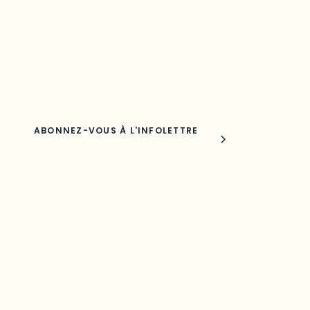
Découvrez les toutes dernières nouvelles de l’ODO.
Adresse courriel
Nom
Joindre l'ODO
283, boulevard Alexandre-Taché,
C.P. 1250, succursale Hull, bureau C-0330
Gatineau, QC J9A 1L8