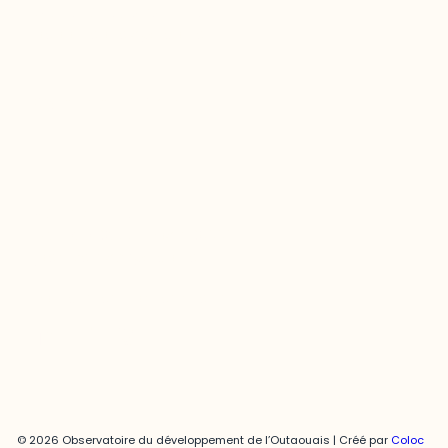
Questions générales
odooutaouais@uqo.ca
Contact média
Joani Vallespir
819-595-3900 | Poste 3222
joani.vallespir@uqo.ca
Politique de confidentialité
© 2026 Observatoire du développement de l’Outaouais | Créé par
Coloc