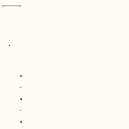
Thématiques
Enjeux sociaux
Économie
Dynamiques transfrontalières
Système alimentaire
Environnement