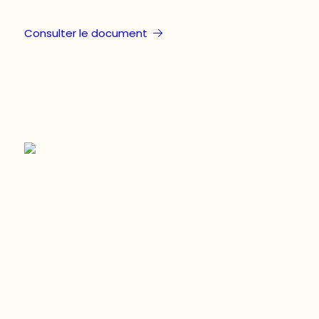
Consulter le document
Restez à l’affût du développement de
votre région