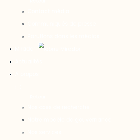
Contact média
Communiqués de presse
Parutions dans les médias
Mirador
Actualités
À propos
Nos axes de recherche
Notre modèle de gouvernance
Nos services