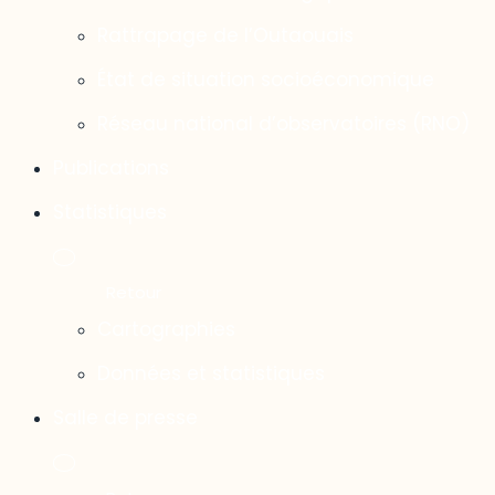
Rattrapage de l’Outaouais
État de situation socioéconomique
Réseau national d’observatoires (RNO)
Publications
Statistiques
Cartographies
Données et statistiques
Salle de presse