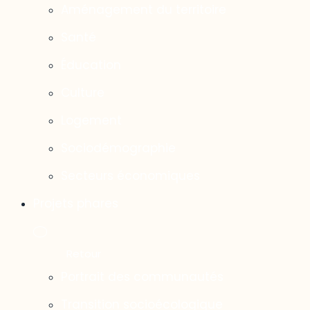
Aménagement du territoire
Santé
Éducation
Culture
Logement
Sociodémographie
Secteurs économiques
Projets phares
Portrait des communautés
Transition socioécologique