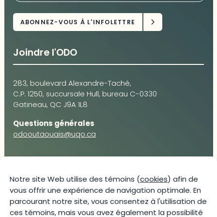
Joindre l'ODO
283, boulevard Alexandre-Taché,
C.P. 1250, succursale Hull, bureau C-0330
Gatineau, QC J9A 1L8
Questions générales
odooutaouais@uqo.ca
Contact média
Notre site Web utilise des témoins (
cookies
) afin de
vous offrir une expérience de navigation optimale. En
Joani Vallespir
parcourant notre site, vous consentez à l'utilisation de
819-595-3900 | Poste 3222
ces témoins, mais vous avez également la possibilité
joani.vallespir@uqo.ca