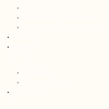
Rattrapage de l’Outaouais
État de situation socioéconomique
Réseau national d’observatoires (RNO)
Publications
Statistiques
Cartographies
Données et statistiques
Salle de presse