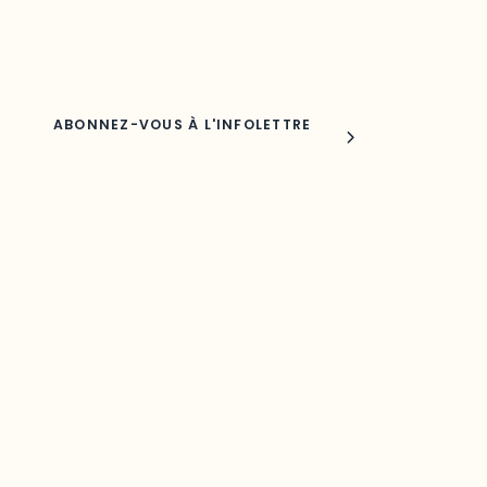
Nom
Joindre l'ODO
283, boulevard Alexandre-Taché,
C.P. 1250, succursale Hull, bureau C-0330
Gatineau, QC J9A 1L8
Questions générales
odooutaouais@uqo.ca