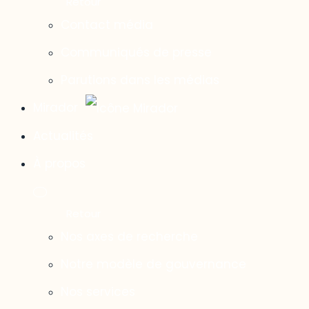
Contact média
Communiqués de presse
Parutions dans les médias
Mirador
Actualités
À propos
Nos axes de recherche
Notre modèle de gouvernance
Nos services