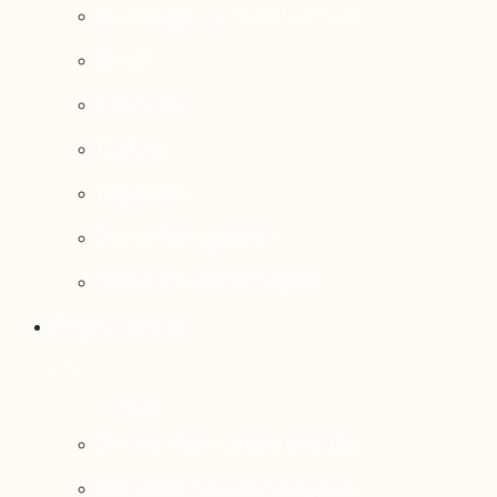
Aménagement du territoire
Santé
Éducation
Culture
Logement
Sociodémographie
Secteurs économiques
Projets phares
Portrait des communautés
Transition socioécologique