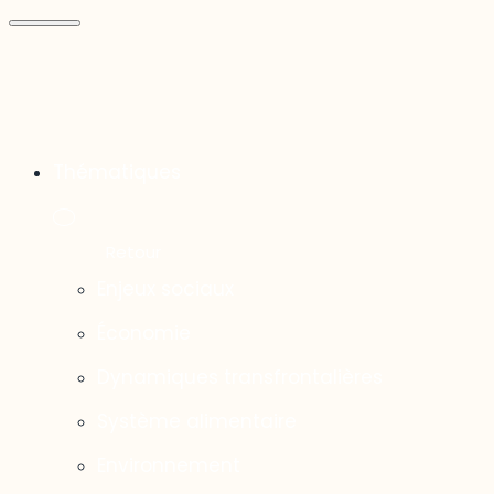
Thématiques
Enjeux sociaux
Économie
Dynamiques transfrontalières
Système alimentaire
Environnement