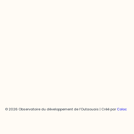
Contact média
Joani Vallespir
819-595-3900 | Poste 3222
joani.vallespir@uqo.ca
Politique de confidentialité
© 2026 Observatoire du développement de l’Outaouais | Créé par
Coloc