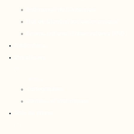
Rattrapage de l’Outaouais
État de situation socioéconomique
Réseau national d’observatoires (RNO)
Publications
Statistiques
Cartographies
Données et statistiques
Salle de presse