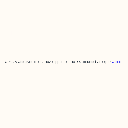
819-595-3900 | Poste 3222
joani.vallespir@uqo.ca
Politique de confidentialité
© 2026 Observatoire du développement de l’Outaouais | Créé par
Coloc