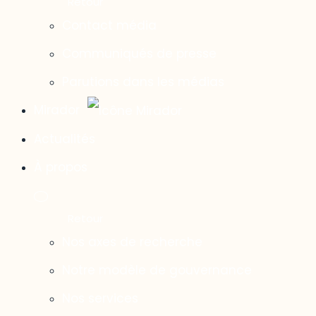
Contact média
Communiqués de presse
Parutions dans les médias
Mirador
Actualités
À propos
Nos axes de recherche
Notre modèle de gouvernance
Nos services