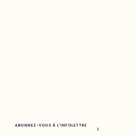
Restez à l’affût du développement de
votre région
Découvrez les toutes dernières nouvelles de l’ODO.
Adresse courriel
Nom