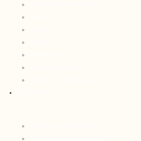
Aménagement du territoire
Santé
Éducation
Culture
Logement
Sociodémographie
Secteurs économiques
Projets phares
Portrait des communautés
Transition socioécologique