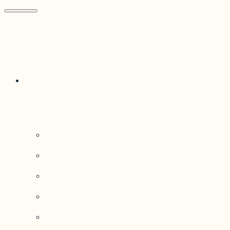
Thématiques
Enjeux sociaux
Économie
Dynamiques transfrontalières
Système alimentaire
Environnement