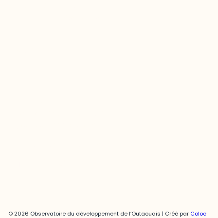
Questions générales
odooutaouais@uqo.ca
Contact média
Joani Vallespir
819-595-3900 | Poste 3222
joani.vallespir@uqo.ca
Politique de confidentialité
© 2026 Observatoire du développement de l’Outaouais | Créé par
Coloc