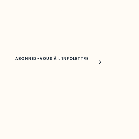
Découvrez les toutes dernières nouvelles de l’ODO.
Adresse courriel
Nom
Joindre l'ODO
283, boulevard Alexandre-Taché,
C.P. 1250, succursale Hull, bureau C-0330
Gatineau, QC J9A 1L8