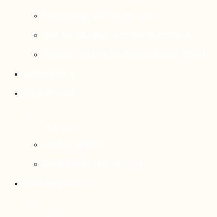
Rattrapage de l’Outaouais
État de situation socioéconomique
Réseau national d’observatoires (RNO)
Publications
Statistiques
Cartographies
Données et statistiques
Salle de presse