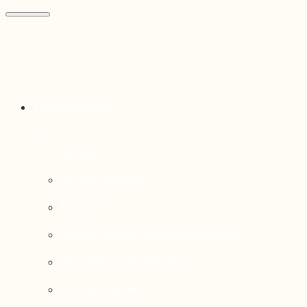
Thématiques
Enjeux sociaux
Économie
Dynamiques transfrontalières
Système alimentaire
Environnement