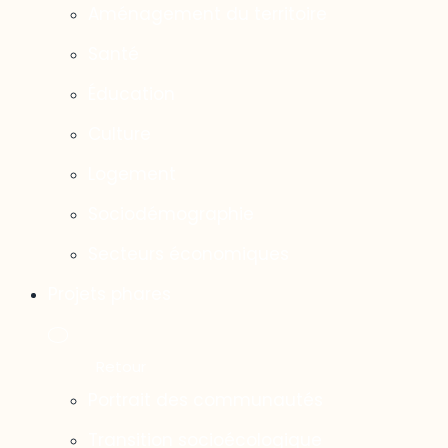
Aménagement du territoire
Santé
Éducation
Culture
Logement
Sociodémographie
Secteurs économiques
Projets phares
Portrait des communautés
Transition socioécologique