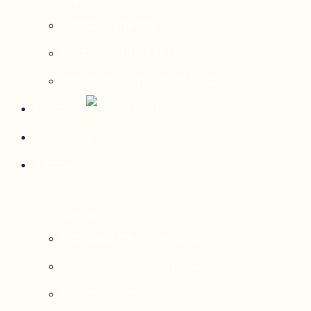
Contact média
Communiqués de presse
Parutions dans les médias
Mirador
Actualités
À propos
Nos axes de recherche
Notre modèle de gouvernance
Nos services