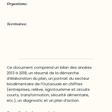
Organisme:
Table agroalimentaire de l’Outaouais
Territoires:
MRC des Collines-de-l'Outaouais
,
MRC Papineau
,
MRC Pontiac
,
MRC Vallée-de-la-Gatineau
,
Outaouais
,
Ville de Gatineau
Ce document comprend un bilan des années
2013 à 2018, un résumé de la démarche
d’élaboration du plan, un portrait du secteur
bioalimentaire de l’Outaouais en chiffres
(entreprises, relève, agrotourisme et circuits
courts, transformation, sécurité alimentaire,
etc.), un diagnostic et un plan d’action.