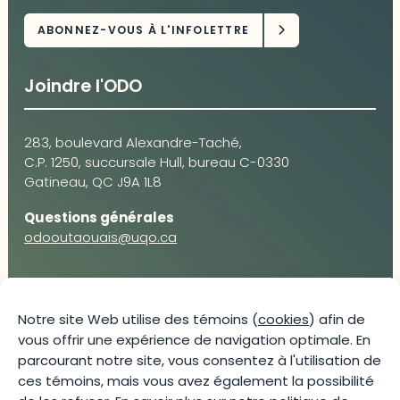
Joindre l'ODO
283, boulevard Alexandre-Taché,
C.P. 1250, succursale Hull, bureau C-0330
Gatineau, QC J9A 1L8
Questions générales
odooutaouais@uqo.ca
Contact média
Notre site Web utilise des témoins (
cookies
) afin de
vous offrir une expérience de navigation optimale. En
Joani Vallespir
parcourant notre site, vous consentez à l'utilisation de
819-595-3900 | Poste 3222
ces témoins, mais vous avez également la possibilité
joani.vallespir@uqo.ca