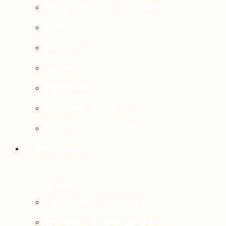
Aménagement du territoire
Santé
Éducation
Culture
Logement
Sociodémographie
Secteurs économiques
Projets phares
Portrait des communautés
Transition socioécologique