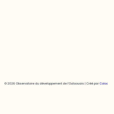
Joani Vallespir
819-595-3900 | Poste 3222
joani.vallespir@uqo.ca
Politique de confidentialité
© 2026 Observatoire du développement de l’Outaouais | Créé par
Coloc