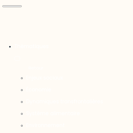
Thématiques
Enjeux sociaux
Économie
Dynamiques transfrontalières
Système alimentaire
Environnement