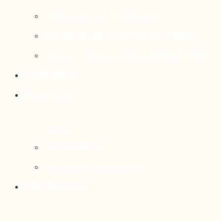
Rattrapage de l’Outaouais
État de situation socioéconomique
Réseau national d’observatoires (RNO)
Publications
Statistiques
Cartographies
Données et statistiques
Salle de presse