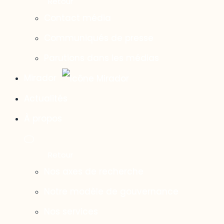
Contact média
Communiqués de presse
Parutions dans les médias
Mirador
Actualités
À propos
Nos axes de recherche
Notre modèle de gouvernance
Nos services