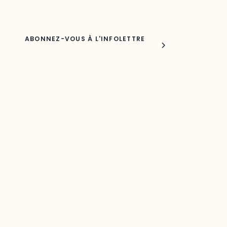
Nom
Joindre l'ODO
283, boulevard Alexandre-Taché,
C.P. 1250, succursale Hull, bureau C-0330
Gatineau, QC J9A 1L8
Questions générales
odooutaouais@uqo.ca
Contact média