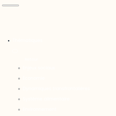
Thématiques
Enjeux sociaux
Économie
Dynamiques transfrontalières
Système alimentaire
Environnement