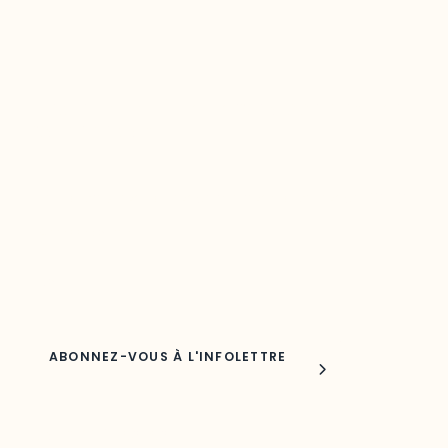
Restez à l’affût du développement de
votre région
Découvrez les toutes dernières nouvelles de l’ODO.
Adresse courriel
Nom
Joindre l'ODO