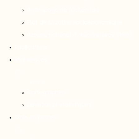
Rattrapage de l’Outaouais
État de situation socioéconomique
Réseau national d’observatoires (RNO)
Publications
Statistiques
Cartographies
Données et statistiques
Salle de presse