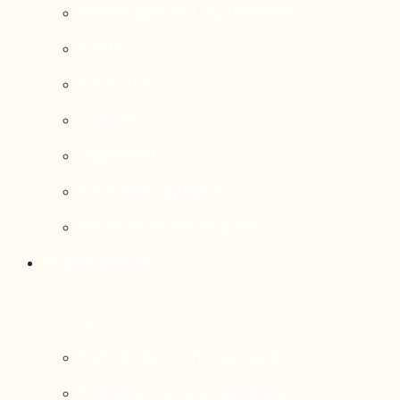
Aménagement du territoire
Santé
Éducation
Culture
Logement
Sociodémographie
Secteurs économiques
Projets phares
Portrait des communautés
Transition socioécologique