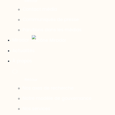
Contact média
Communiqués de presse
Parutions dans les médias
Mirador
Actualités
À propos
Nos axes de recherche
Notre modèle de gouvernance
Nos services