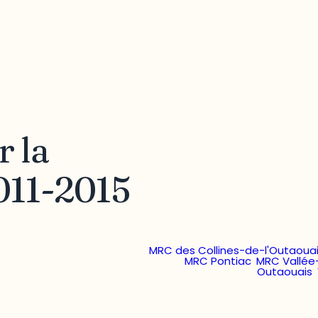
r la
2011-2015
CRÉO - Conférence régio
MRC des Collines-de-l'Outaoua
MRC Pontiac
,
MRC Vallée
Outaouais
,