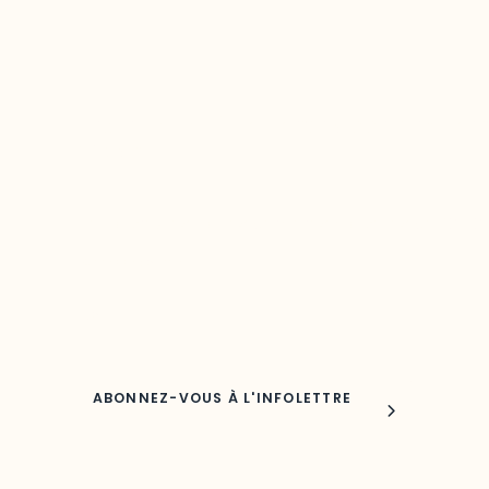
Restez à l’affût du développement de 
région
Découvrez les toutes dernières nouvelles de l’ODO.
Adresse courriel
Nom