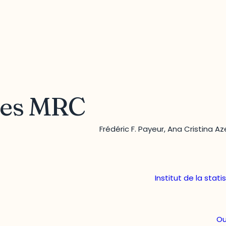
des MRC
Frédéric F. Payeur, Ana Cristina 
Institut de la stat
Ou