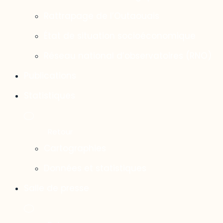
Rattrapage de l’Outaouais
État de situation socioéconomique
Réseau national d’observatoires (RNO)
Publications
Statistiques
Cartographies
Données et statistiques
Salle de presse