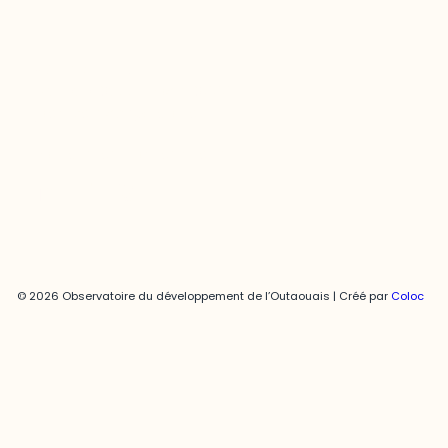
Joani Vallespir
819-595-3900 | Poste 3222
joani.vallespir@uqo.ca
Politique de confidentialité
© 2026 Observatoire du développement de l’Outaouais | Créé par
Coloc