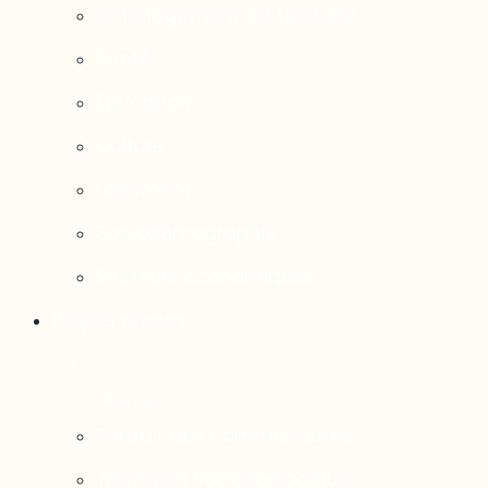
Aménagement du territoire
Santé
Éducation
Culture
Logement
Sociodémographie
Secteurs économiques
Projets phares
Portrait des communautés
Transition socioécologique