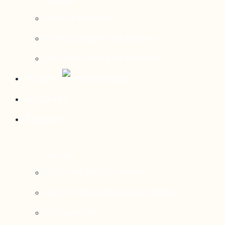
Contact média
Communiqués de presse
Parutions dans les médias
Mirador
Actualités
À propos
Nos axes de recherche
Notre modèle de gouvernance
Nos services