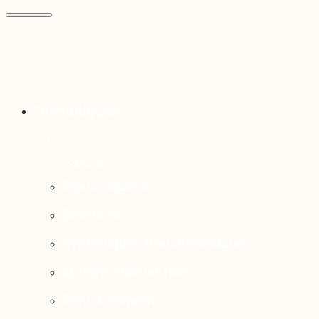
Thématiques
Enjeux sociaux
Économie
Dynamiques transfrontalières
Système alimentaire
Environnement