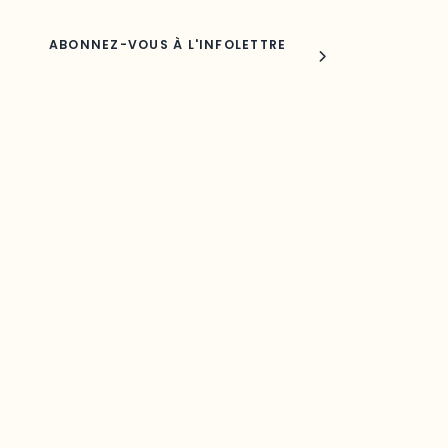
Joindre l'ODO
283, boulevard Alexandre-Taché,
C.P. 1250, succursale Hull, bureau C-0330
Gatineau, QC J9A 1L8
Questions générales
odooutaouais@uqo.ca
Contact média