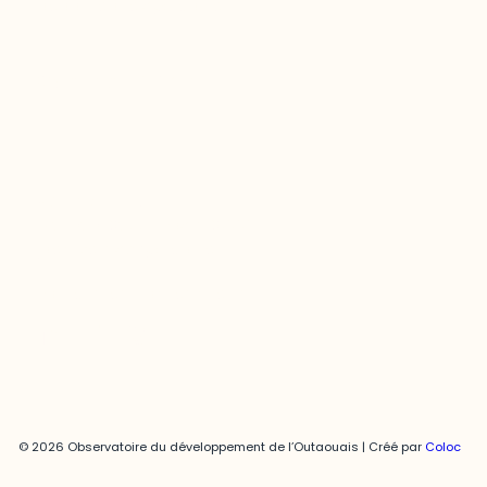
odooutaouais@uqo.ca
Contact média
Joani Vallespir
819-595-3900 | Poste 3222
joani.vallespir@uqo.ca
Politique de confidentialité
© 2026 Observatoire du développement de l’Outaouais | Créé par
Coloc