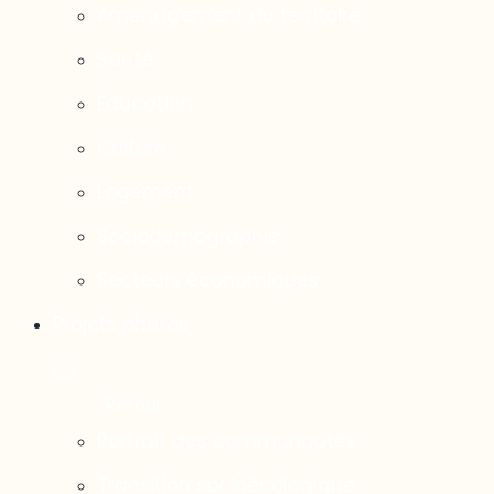
Aménagement du territoire
Santé
Éducation
Culture
Logement
Sociodémographie
Secteurs économiques
Projets phares
Portrait des communautés
Transition socioécologique