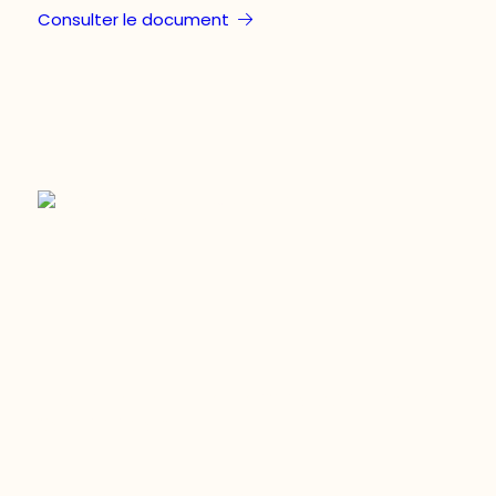
Consulter le document
Restez à l’affût du développement de
votre région