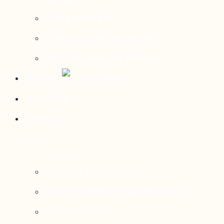
Contact média
Communiqués de presse
Parutions dans les médias
Mirador
Actualités
À propos
Nos axes de recherche
Notre modèle de gouvernance
Nos services