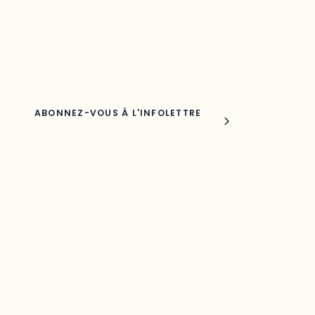
Découvrez les toutes dernières nouvelles de l’ODO.
Adresse courriel
Nom
Joindre l'ODO
283, boulevard Alexandre-Taché,
C.P. 1250, succursale Hull, bureau C-0330
Gatineau, QC J9A 1L8
Questions générales