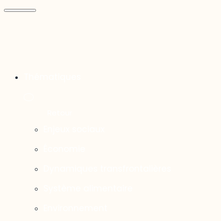
Thématiques
Enjeux sociaux
Économie
Dynamiques transfrontalières
Système alimentaire
Environnement