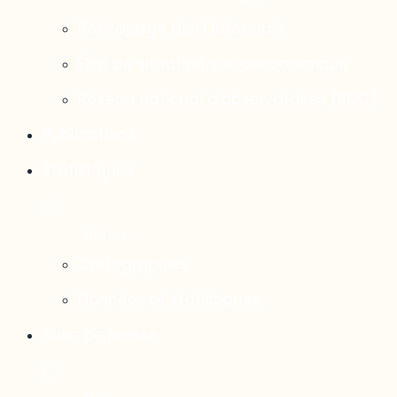
Rattrapage de l’Outaouais
État de situation socioéconomique
Réseau national d’observatoires (RNO)
Publications
Statistiques
Cartographies
Données et statistiques
Salle de presse