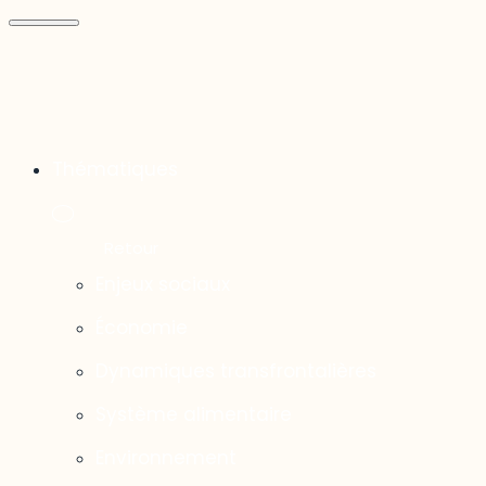
Thématiques
Enjeux sociaux
Économie
Dynamiques transfrontalières
Système alimentaire
Environnement