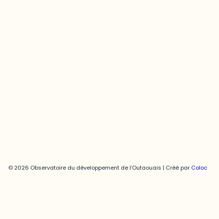
Contact média
Joani Vallespir
819-595-3900 | Poste 3222
joani.vallespir@uqo.ca
Politique de confidentialité
© 2026 Observatoire du développement de l’Outaouais | Créé par
Coloc