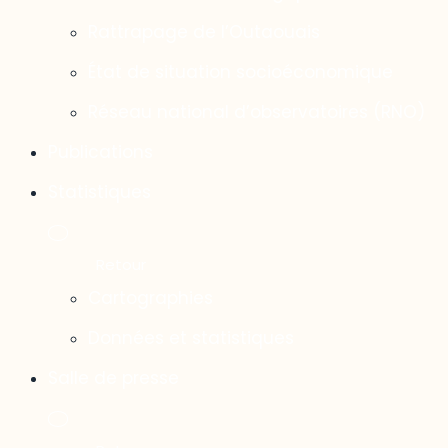
Rattrapage de l’Outaouais
État de situation socioéconomique
Réseau national d’observatoires (RNO)
Publications
Statistiques
Cartographies
Données et statistiques
Salle de presse