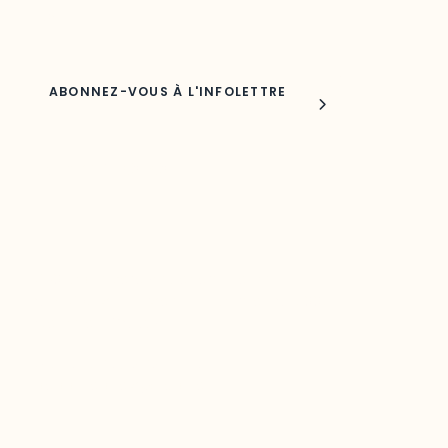
Nom
Joindre l'ODO
283, boulevard Alexandre-Taché,
C.P. 1250, succursale Hull, bureau C-0330
Gatineau, QC J9A 1L8
Questions générales
odooutaouais@uqo.ca