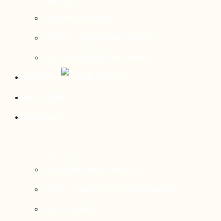
Contact média
Communiqués de presse
Parutions dans les médias
Mirador
Actualités
À propos
Nos axes de recherche
Notre modèle de gouvernance
Nos services