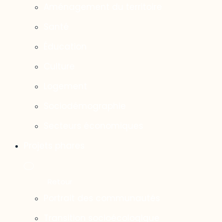
Aménagement du territoire
Santé
Éducation
Culture
Logement
Sociodémographie
Secteurs économiques
Projets phares
Portrait des communautés
Transition socioécologique