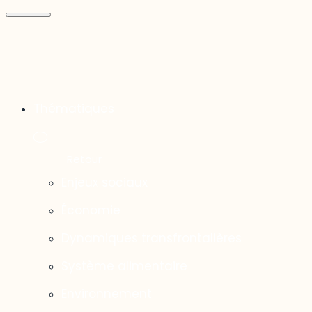
Thématiques
Enjeux sociaux
Économie
Dynamiques transfrontalières
Système alimentaire
Environnement