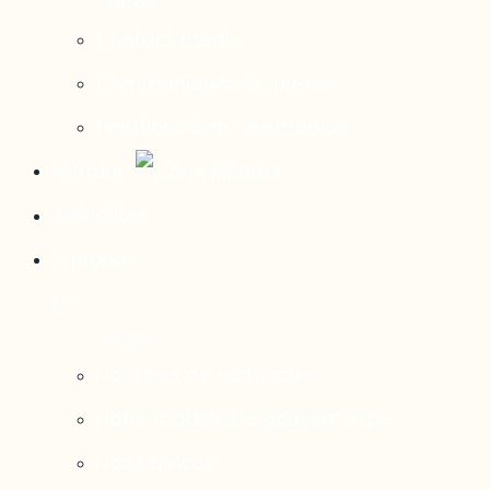
Contact média
Communiqués de presse
Parutions dans les médias
Mirador
Actualités
À propos
Nos axes de recherche
Notre modèle de gouvernance
Nos services