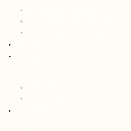
Rattrapage de l’Outaouais
État de situation socioéconomique
Réseau national d’observatoires (RNO)
Publications
Statistiques
Cartographies
Données et statistiques
Salle de presse