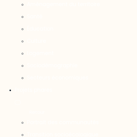
Aménagement du territoire
Santé
Éducation
Culture
Logement
Sociodémographie
Secteurs économiques
Projets phares
Portrait des communautés
Transition socioécologique