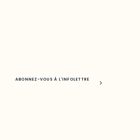
Restez à l’affût du développement de
votre région
Découvrez les toutes dernières nouvelles de l’ODO.
Adresse courriel
Nom
Joindre l'ODO
283, boulevard Alexandre-Taché,