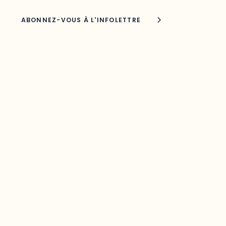
Joindre l'ODO
283, boulevard Alexandre-Taché,
C.P. 1250, succursale Hull, bureau C-0330
Gatineau, QC J9A 1L8
Questions générales
odooutaouais@uqo.ca
Contact média
Joani Vallespir
819-595-3900 | Poste 3222
joani.vallespir@uqo.ca