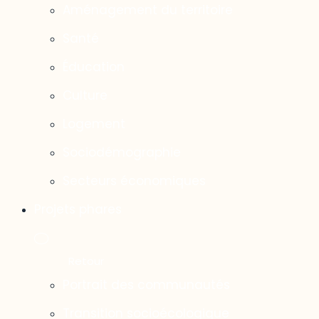
Aménagement du territoire
Santé
Éducation
Culture
Logement
Sociodémographie
Secteurs économiques
Projets phares
Portrait des communautés
Transition socioécologique