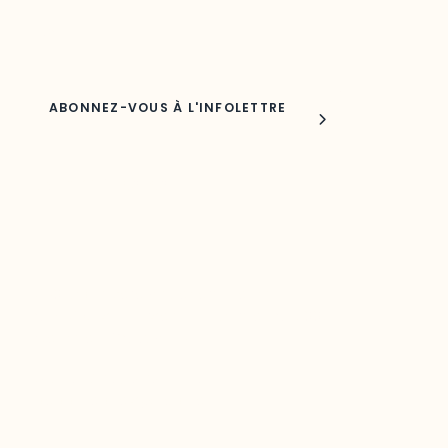
Nom
Joindre l'ODO
283, boulevard Alexandre-Taché,
C.P. 1250, succursale Hull, bureau C-0330
Gatineau, QC J9A 1L8
Questions générales
odooutaouais@uqo.ca