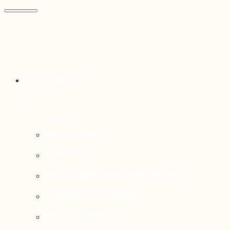
Thématiques
Enjeux sociaux
Économie
Dynamiques transfrontalières
Système alimentaire
Environnement