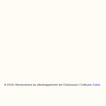
Contact média
Joani Vallespir
819-595-3900 | Poste 3222
joani.vallespir@uqo.ca
Politique de confidentialité
© 2026 Observatoire du développement de l’Outaouais | Créé par
Coloc