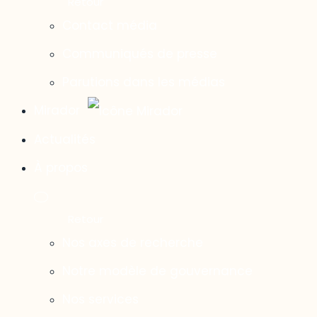
Contact média
Communiqués de presse
Parutions dans les médias
Mirador
Actualités
À propos
Nos axes de recherche
Notre modèle de gouvernance
Nos services