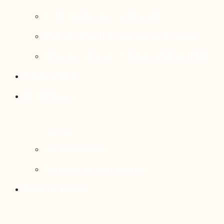
Rattrapage de l’Outaouais
État de situation socioéconomique
Réseau national d’observatoires (RNO)
Publications
Statistiques
Cartographies
Données et statistiques
Salle de presse