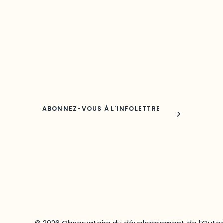
Découvrez les toutes dernières nouvelles de l’ODO.
Adresse courriel
Nom
© 2026 Observatoire du développement de l’Outao