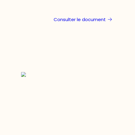
Consulter le document
Restez à l’affût du développement de 
région