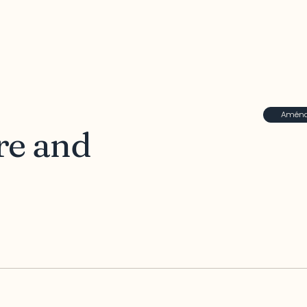
Aménag
re and