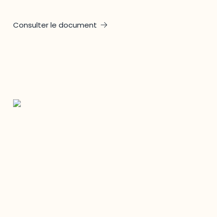
Consulter le document
Restez à l’affût du développement de
votre région
Découvrez les toutes dernières nouvelles de l’ODO.
Adresse courriel
Nom