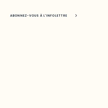
Joindre l'ODO
283, boulevard Alexandre-Taché,
C.P. 1250, succursale Hull, bureau C-0330
Gatineau, QC J9A 1L8
Questions générales
odooutaouais@uqo.ca
Contact média
Joani Vallespir
819-595-3900 | Poste 3222
joani.vallespir@uqo.ca