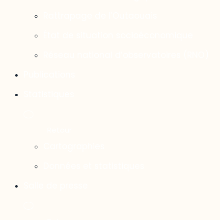
Rattrapage de l’Outaouais
État de situation socioéconomique
Réseau national d’observatoires (RNO)
Publications
Statistiques
Cartographies
Données et statistiques
Salle de presse