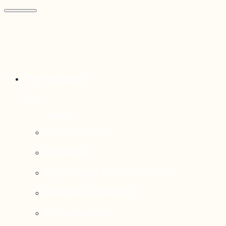
Thématiques
Enjeux sociaux
Économie
Dynamiques transfrontalières
Système alimentaire
Environnement