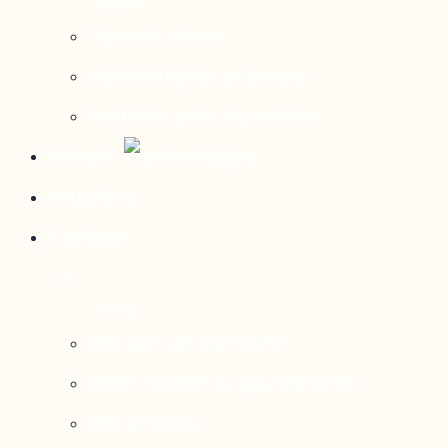
Contact média
Communiqués de presse
Parutions dans les médias
Mirador
Actualités
À propos
Nos axes de recherche
Notre modèle de gouvernance
Nos services