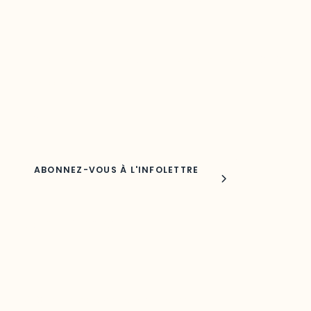
votre région
Découvrez les toutes dernières nouvelles de l’ODO.
Adresse courriel
Nom
Joindre l'ODO
283, boulevard Alexandre-Taché,