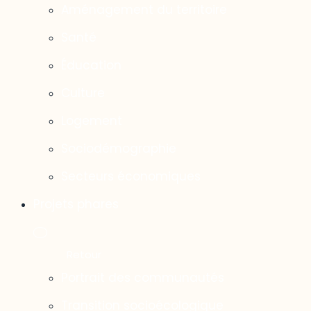
Aménagement du territoire
Santé
Éducation
Culture
Logement
Sociodémographie
Secteurs économiques
Projets phares
Portrait des communautés
Transition socioécologique