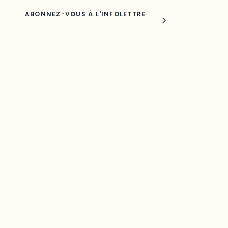
Joindre l'ODO
283, boulevard Alexandre-Taché,
C.P. 1250, succursale Hull, bureau C-0330
Gatineau, QC J9A 1L8
Questions générales
odooutaouais@uqo.ca
Contact média