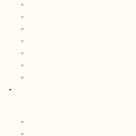
Aménagement du territoire
Santé
Éducation
Culture
Logement
Sociodémographie
Secteurs économiques
Projets phares
Portrait des communautés
Transition socioécologique