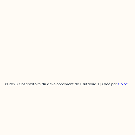
Joani Vallespir
819-595-3900 | Poste 3222
joani.vallespir@uqo.ca
Politique de confidentialité
© 2026 Observatoire du développement de l’Outaouais | Créé par
Coloc