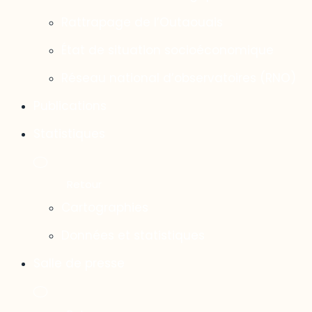
Rattrapage de l’Outaouais
État de situation socioéconomique
Réseau national d’observatoires (RNO)
Publications
Statistiques
Cartographies
Données et statistiques
Salle de presse