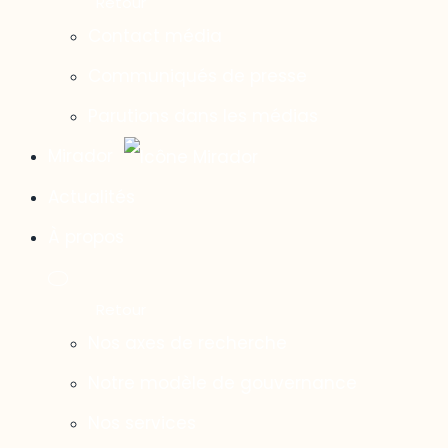
Contact média
Communiqués de presse
Parutions dans les médias
Mirador
Actualités
À propos
Nos axes de recherche
Notre modèle de gouvernance
Nos services