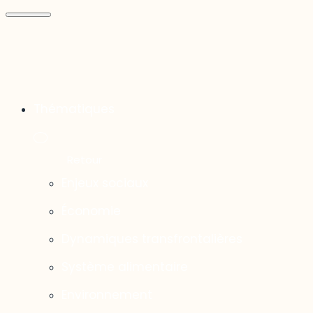
Thématiques
Enjeux sociaux
Économie
Dynamiques transfrontalières
Système alimentaire
Environnement