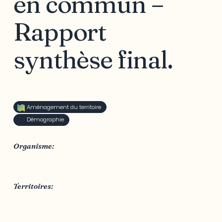
en commun –
Rapport
synthèse final.
Aménagement du territoire
Démographie
Organisme:
Société de transport de l'Outaouais
Territoires:
Outaouais
,
Ville de Gatineau