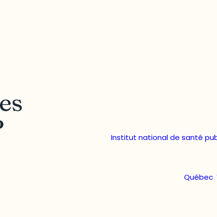
les
?
Institut national de santé p
Québec
,