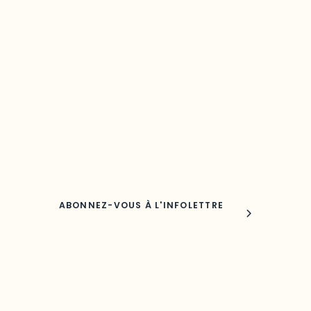
Restez à l’affût du développement de 
région
Découvrez les toutes dernières nouvelles de l’ODO.
Adresse courriel
Nom