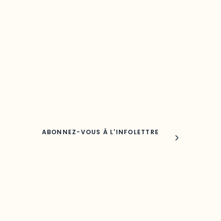
Restez à l’affût du développement de 
région
Découvrez les toutes dernières nouvelles de l’ODO.
Adresse courriel
Nom