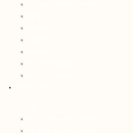
Aménagement du territoire
Santé
Éducation
Culture
Logement
Sociodémographie
Secteurs économiques
Projets phares
Portrait des communautés
Transition socioécologique