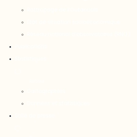
Rattrapage de l’Outaouais
État de situation socioéconomique
Réseau national d’observatoires (RNO)
Publications
Statistiques
Cartographies
Données et statistiques
Salle de presse