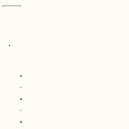
Thématiques
Enjeux sociaux
Économie
Dynamiques transfrontalières
Système alimentaire
Environnement