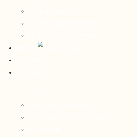
Contact média
Communiqués de presse
Parutions dans les médias
Mirador
Actualités
À propos
Nos axes de recherche
Notre modèle de gouvernance
Nos services