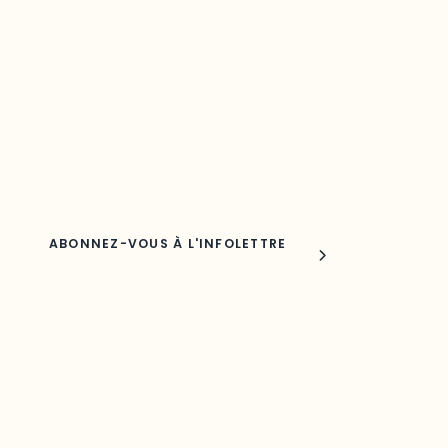
votre région
Découvrez les toutes dernières nouvelles de l’ODO.
Adresse courriel
Nom
Joindre l'ODO
283, boulevard Alexandre-Taché,