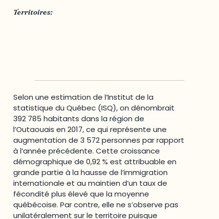
Territoires:
MRC des Collines-de-l'Outaouais
,
MRC Papineau
,
MRC Pontiac
,
MRC Vallée-de-la-Gatineau
,
Outaouais
,
Ville de Gatineau
Selon une estimation de l’Institut de la
statistique du Québec (ISQ), on dénombrait
392 785 habitants dans la région de
l’Outaouais en 2017, ce qui représente une
augmentation de 3 572 personnes par rapport
à l’année précédente. Cette croissance
démographique de 0,92 % est attribuable en
grande partie à la hausse de l’immigration
internationale et au maintien d’un taux de
fécondité plus élevé que la moyenne
québécoise. Par contre, elle ne s’observe pas
unilatéralement sur le territoire puisque