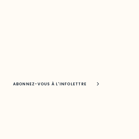
Restez à l’affût du développement de
votre région
Découvrez les toutes dernières nouvelles de l’ODO.
Adresse courriel
Nom
Joindre l'ODO
283, boulevard Alexandre-Taché,
C.P. 1250, succursale Hull, bureau C-0330
Gatineau, QC J9A 1L8