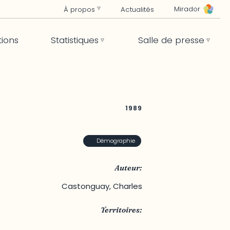
Mirador
À propos
Actualités
tions
Statistiques
Salle de presse
1989
Démographie
Auteur:
Castonguay, Charles
Territoires:
Outaouais
,
Québec
,
Ville