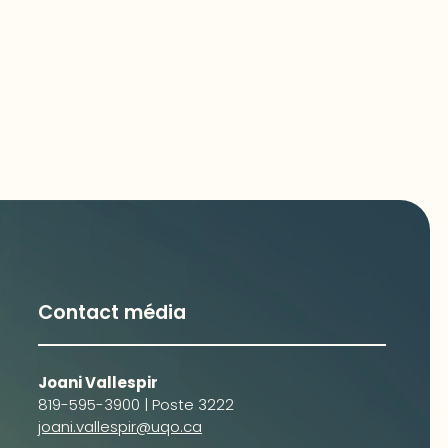
Contact média
Joani Vallespir
819-595-3900 | Poste 3222
joani.vallespir@uqo.ca