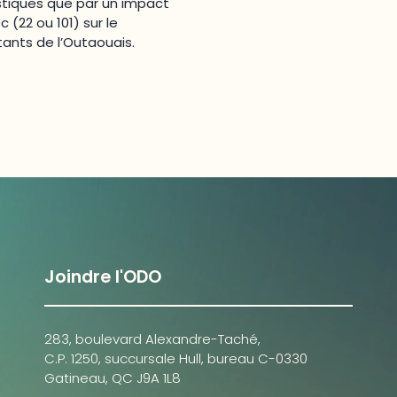
uistiques que par un impact
 (22 ou 101) sur le
ants de l’Outaouais.
Joindre l'ODO
283, boulevard Alexandre-Taché,
C.P. 1250, succursale Hull, bureau C-0330
Gatineau, QC J9A 1L8