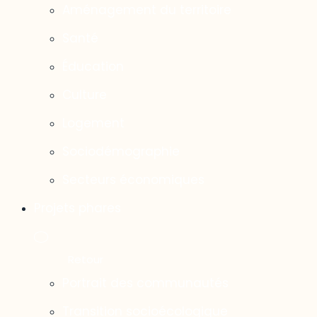
Aménagement du territoire
Santé
Éducation
Culture
Logement
Sociodémographie
Secteurs économiques
Projets phares
Portrait des communautés
Transition socioécologique