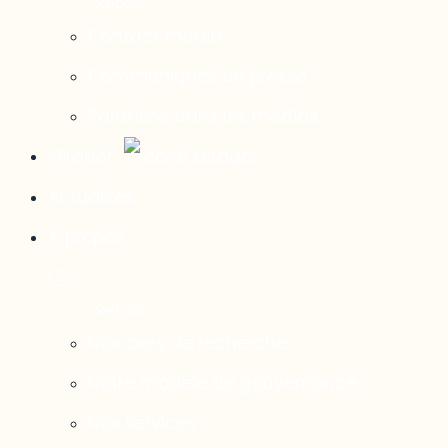
Contact média
Communiqués de presse
Parutions dans les médias
Mirador
Actualités
À propos
Nos axes de recherche
Notre modèle de gouvernance
Nos services