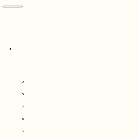
Thématiques
Enjeux sociaux
Économie
Dynamiques transfrontalières
Système alimentaire
Environnement