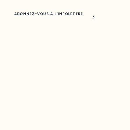
Joindre l'ODO
283, boulevard Alexandre-Taché,
C.P. 1250, succursale Hull, bureau C-0330
Gatineau, QC J9A 1L8
Questions générales
odooutaouais@uqo.ca
Contact média