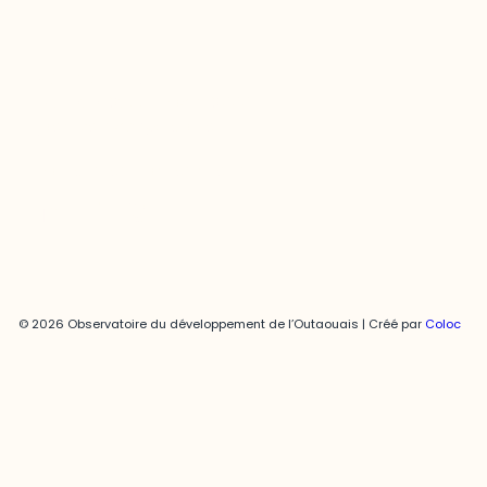
Joani Vallespir
819-595-3900 | Poste 3222
joani.vallespir@uqo.ca
Politique de confidentialité
© 2026 Observatoire du développement de l’Outaouais | Créé par
Coloc