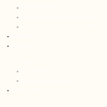
Rattrapage de l’Outaouais
État de situation socioéconomique
Réseau national d’observatoires (RNO)
Publications
Statistiques
Cartographies
Données et statistiques
Salle de presse