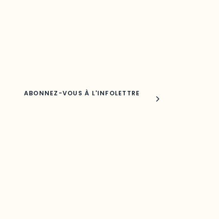
Découvrez les toutes dernières nouvelles de l’ODO.
Adresse courriel
Nom
Joindre l'ODO
283, boulevard Alexandre-Taché,
C.P. 1250, succursale Hull, bureau C-0330
Gatineau, QC J9A 1L8