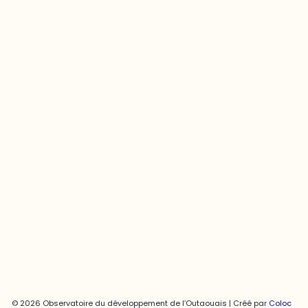
Questions générales
odooutaouais@uqo.ca
Contact média
Joani Vallespir
819-595-3900 | Poste 3222
joani.vallespir@uqo.ca
Politique de confidentialité
© 2026 Observatoire du développement de l’Outaouais | Créé par
Coloc