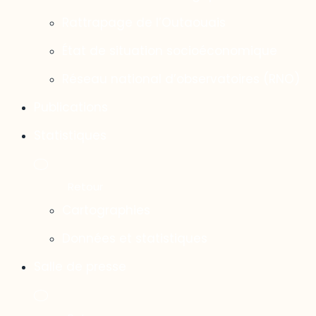
Rattrapage de l’Outaouais
État de situation socioéconomique
Réseau national d’observatoires (RNO)
Publications
Statistiques
Cartographies
Données et statistiques
Salle de presse