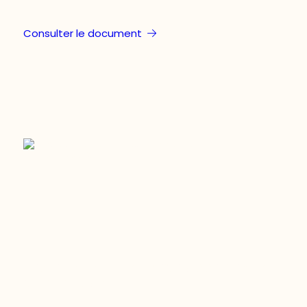
Consulter le document
Restez à l’affût du développement de
votre région