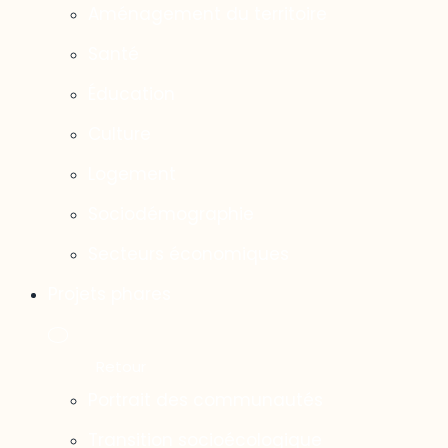
Aménagement du territoire
Santé
Éducation
Culture
Logement
Sociodémographie
Secteurs économiques
Projets phares
Portrait des communautés
Transition socioécologique