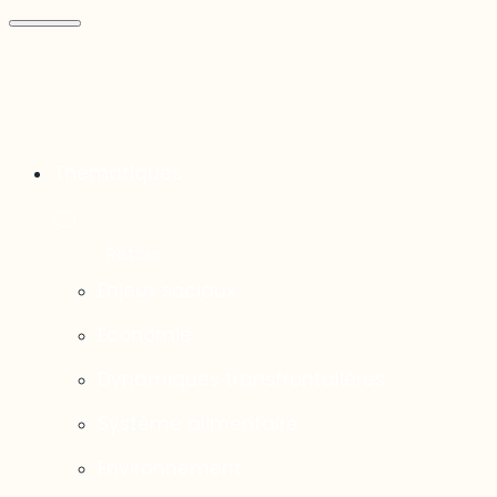
Thématiques
Enjeux sociaux
Économie
Dynamiques transfrontalières
Système alimentaire
Environnement