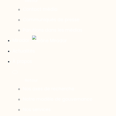
Contact média
Communiqués de presse
Parutions dans les médias
Mirador
Actualités
À propos
Nos axes de recherche
Notre modèle de gouvernance
Nos services