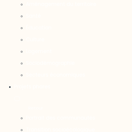
Aménagement du territoire
Santé
Éducation
Culture
Logement
Sociodémographie
Secteurs économiques
Projets phares
Portrait des communautés
Transition socioécologique