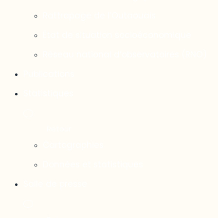
Rattrapage de l’Outaouais
État de situation socioéconomique
Réseau national d’observatoires (RNO)
Publications
Statistiques
Cartographies
Données et statistiques
Salle de presse