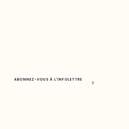
Restez à l’affût du développement de
votre région
Découvrez les toutes dernières nouvelles de l’ODO.
Adresse courriel
Nom
Joindre l'ODO