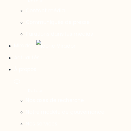
Contact média
Communiqués de presse
Parutions dans les médias
Mirador
Actualités
À propos
Nos axes de recherche
Notre modèle de gouvernance
Nos services