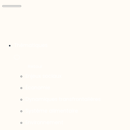
Thématiques
Enjeux sociaux
Économie
Dynamiques transfrontalières
Système alimentaire
Environnement