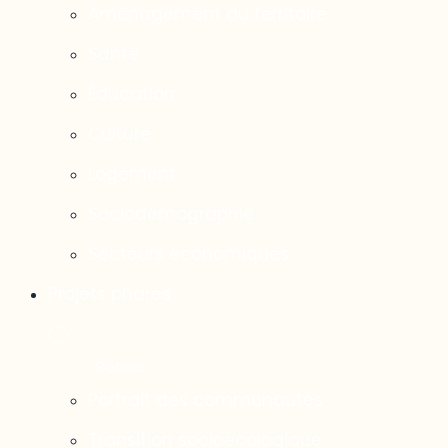
Aménagement du territoire
Santé
Éducation
Culture
Logement
Sociodémographie
Secteurs économiques
Projets phares
Portrait des communautés
Transition socioécologique