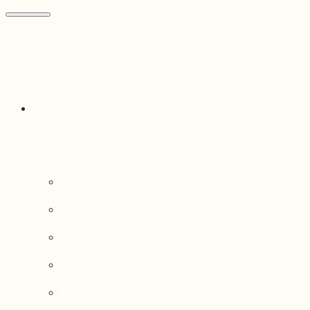
Thématiques
Enjeux sociaux
Économie
Dynamiques transfrontalières
Système alimentaire
Environnement