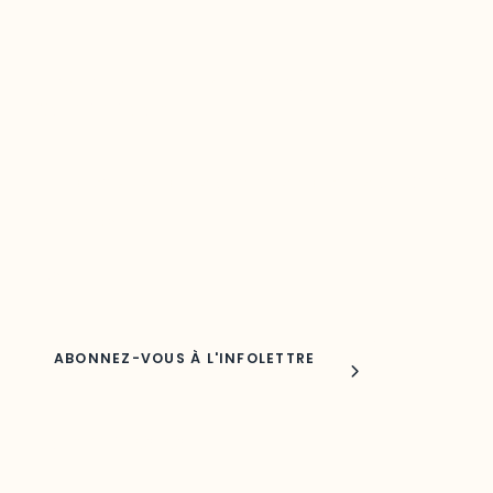
Restez à l’affût du développement de
votre région
Découvrez les toutes dernières nouvelles de l’ODO.
Adresse courriel
Nom
Joindre l'ODO