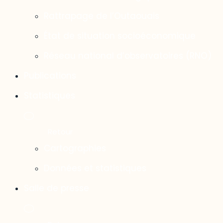
Rattrapage de l’Outaouais
État de situation socioéconomique
Réseau national d’observatoires (RNO)
Publications
Statistiques
Cartographies
Données et statistiques
Salle de presse