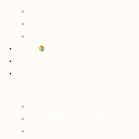
Contact média
Communiqués de presse
Parutions dans les médias
Mirador
Actualités
À propos
Nos axes de recherche
Notre modèle de gouvernance
Nos services