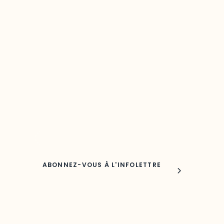
Restez à l’affût du développement de 
région
Découvrez les toutes dernières nouvelles de l’ODO.
Adresse courriel
Nom