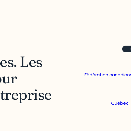
es. Les
our
Fédération canadienn
treprise
Québec
,