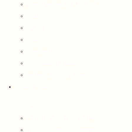
Aménagement du territoire
Santé
Éducation
Culture
Logement
Sociodémographie
Secteurs économiques
Projets phares
Portrait des communautés
Transition socioécologique