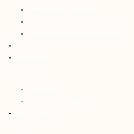
Rattrapage de l’Outaouais
État de situation socioéconomique
Réseau national d’observatoires (RNO)
Publications
Statistiques
Cartographies
Données et statistiques
Salle de presse