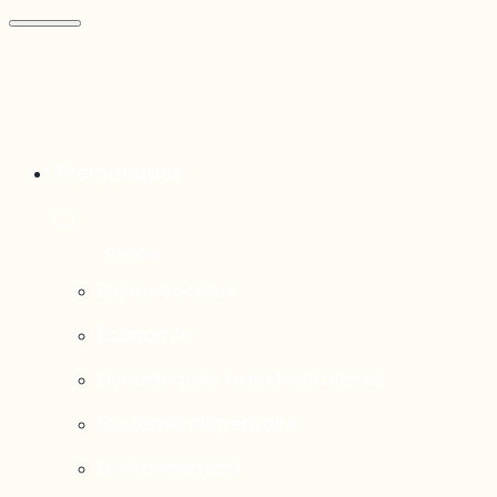
Thématiques
Enjeux sociaux
Économie
Dynamiques transfrontalières
Système alimentaire
Environnement