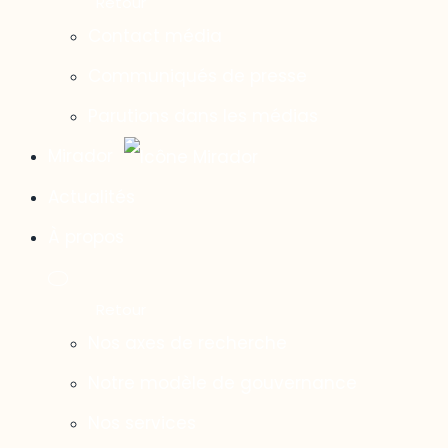
Contact média
Communiqués de presse
Parutions dans les médias
Mirador
Actualités
À propos
Nos axes de recherche
Notre modèle de gouvernance
Nos services