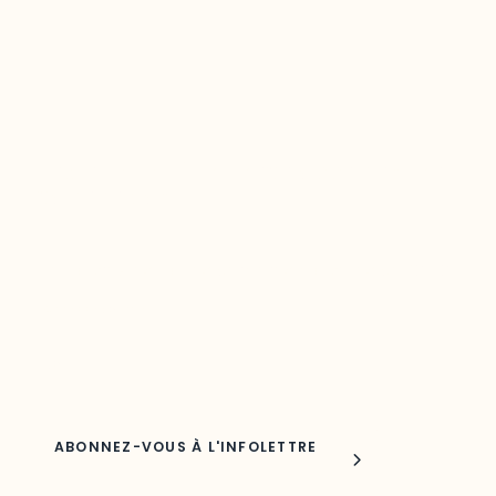
Restez à l’affût du développement de
votre région
Découvrez les toutes dernières nouvelles de l’ODO.
Adresse courriel
Nom