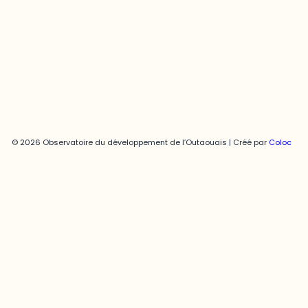
819-595-3900 | Poste 3222
joani.vallespir@uqo.ca
Politique de confidentialité
© 2026 Observatoire du développement de l’Outaouais | Créé par
Coloc