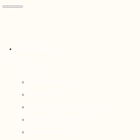
Thématiques
Enjeux sociaux
Économie
Dynamiques transfrontalières
Système alimentaire
Environnement