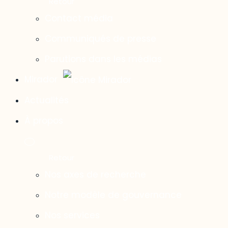
Contact média
Communiqués de presse
Parutions dans les médias
Mirador
Actualités
À propos
Nos axes de recherche
Notre modèle de gouvernance
Nos services