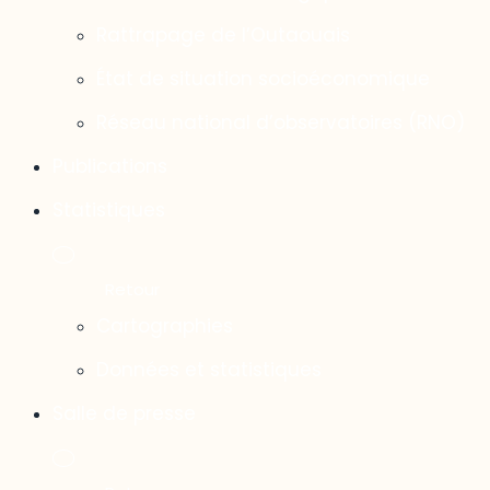
Rattrapage de l’Outaouais
État de situation socioéconomique
Réseau national d’observatoires (RNO)
Publications
Statistiques
Cartographies
Données et statistiques
Salle de presse