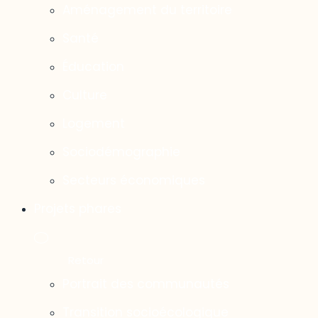
Aménagement du territoire
Santé
Éducation
Culture
Logement
Sociodémographie
Secteurs économiques
Projets phares
Portrait des communautés
Transition socioécologique