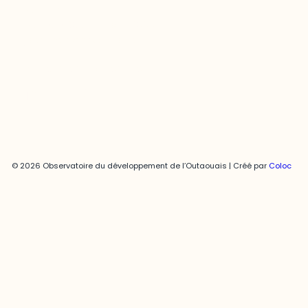
Joani Vallespir
819-595-3900 | Poste 3222
joani.vallespir@uqo.ca
Politique de confidentialité
© 2026 Observatoire du développement de l’Outaouais | Créé par
Coloc