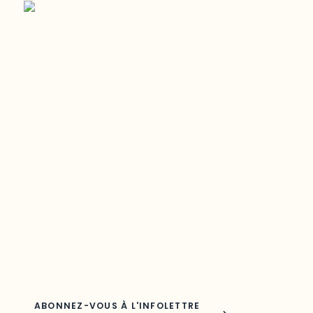
Restez à l’affût du développement de
votre région
Découvrez les toutes dernières nouvelles de l’ODO.
Adresse courriel
Nom