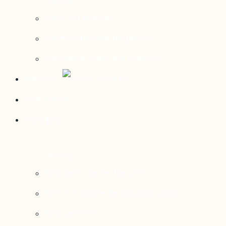
Contact média
Communiqués de presse
Parutions dans les médias
Mirador
Actualités
À propos
Nos axes de recherche
Notre modèle de gouvernance
Nos services