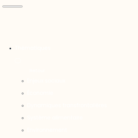
Thématiques
Enjeux sociaux
Économie
Dynamiques transfrontalières
Système alimentaire
Environnement