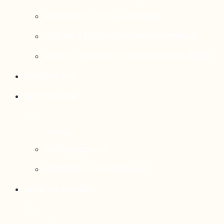
Rattrapage de l’Outaouais
État de situation socioéconomique
Réseau national d’observatoires (RNO)
Publications
Statistiques
Cartographies
Données et statistiques
Salle de presse