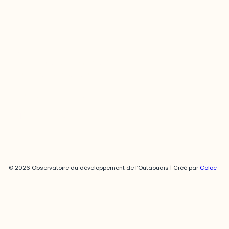
Joani Vallespir
819-595-3900 | Poste 3222
joani.vallespir@uqo.ca
Politique de confidentialité
© 2026 Observatoire du développement de l’Outaouais | Créé par
Coloc