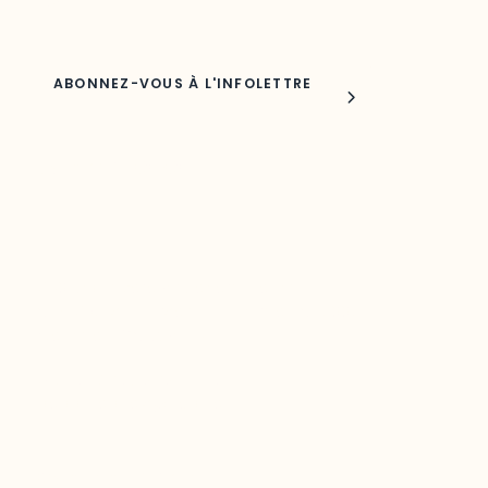
Nom
Joindre l'ODO
283, boulevard Alexandre-Taché,
C.P. 1250, succursale Hull, bureau C-0330
Gatineau, QC J9A 1L8
Questions générales
odooutaouais@uqo.ca
Contact média