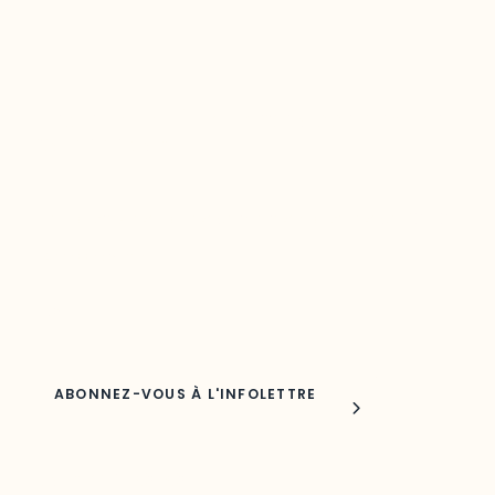
Restez à l’affût du développement de
votre région
Découvrez les toutes dernières nouvelles de l’ODO.
Adresse courriel
Nom
Joindre l'ODO