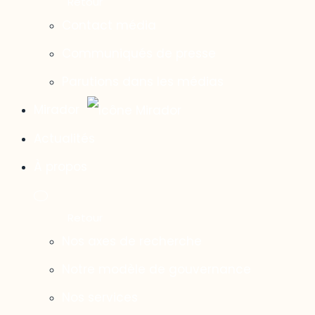
Contact média
Communiqués de presse
Parutions dans les médias
Mirador
Actualités
À propos
Nos axes de recherche
Notre modèle de gouvernance
Nos services