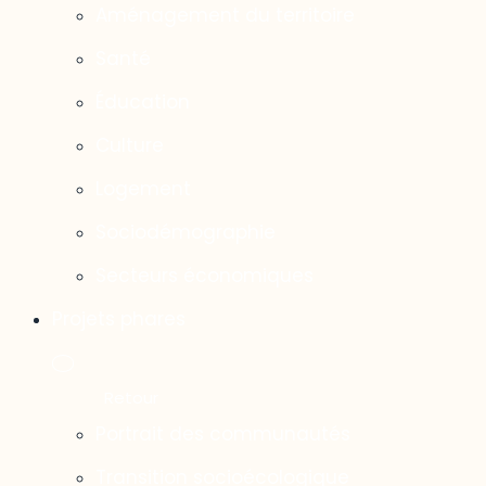
Aménagement du territoire
Santé
Éducation
Culture
Logement
Sociodémographie
Secteurs économiques
Projets phares
Portrait des communautés
Transition socioécologique