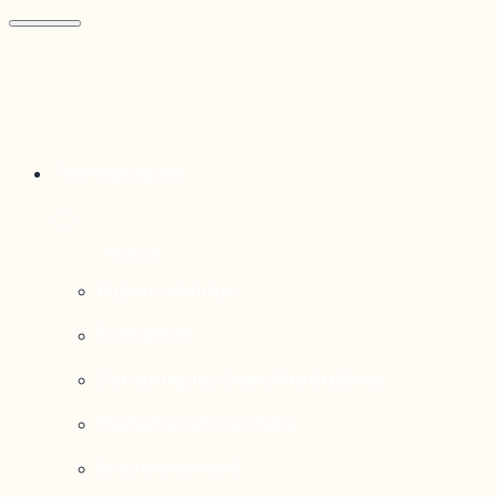
Thématiques
Enjeux sociaux
Économie
Dynamiques transfrontalières
Système alimentaire
Environnement