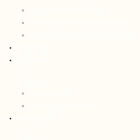
Rattrapage de l’Outaouais
État de situation socioéconomique
Réseau national d’observatoires (RNO)
Publications
Statistiques
Cartographies
Données et statistiques
Salle de presse