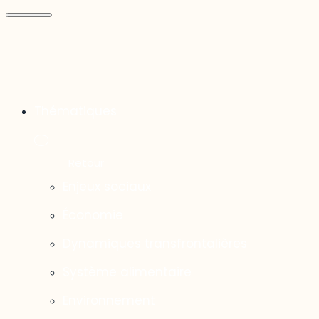
Thématiques
Enjeux sociaux
Économie
Dynamiques transfrontalières
Système alimentaire
Environnement