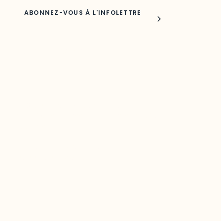
Joindre l'ODO
283, boulevard Alexandre-Taché,
C.P. 1250, succursale Hull, bureau C-0330
Gatineau, QC J9A 1L8
Questions générales
odooutaouais@uqo.ca
Contact média