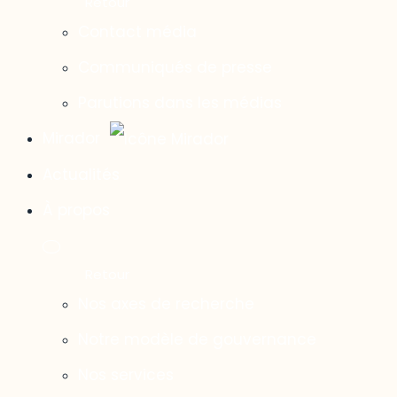
Contact média
Communiqués de presse
Parutions dans les médias
Mirador
Actualités
À propos
Nos axes de recherche
Notre modèle de gouvernance
Nos services