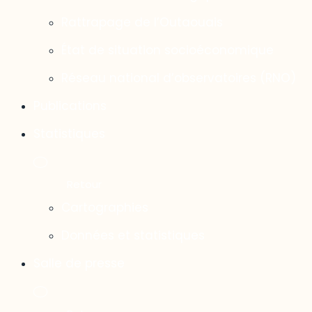
Rattrapage de l’Outaouais
État de situation socioéconomique
Réseau national d’observatoires (RNO)
Publications
Statistiques
Cartographies
Données et statistiques
Salle de presse