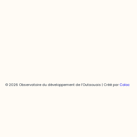
Joani Vallespir
819-595-3900 | Poste 3222
joani.vallespir@uqo.ca
Politique de confidentialité
© 2026 Observatoire du développement de l’Outaouais | Créé par
Coloc