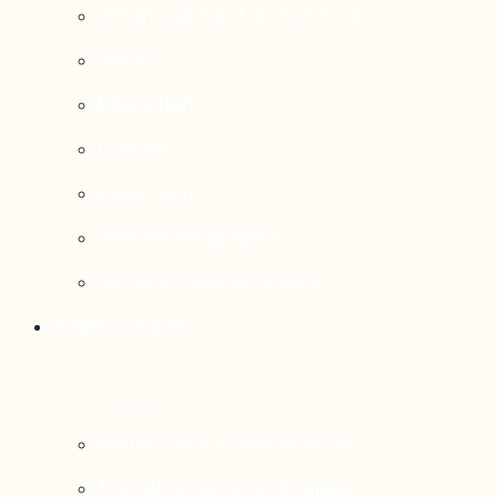
Aménagement du territoire
Santé
Éducation
Culture
Logement
Sociodémographie
Secteurs économiques
Projets phares
Portrait des communautés
Transition socioécologique