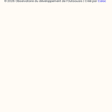
© 2026 Observatoire du développement de l’Outaouais | Créé par
Coloc