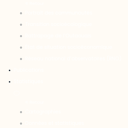
Portrait des communautés
Transition socioécologique
Rattrapage de l’Outaouais
État de situation socioéconomique
Réseau national d’observatoires (RNO)
Publications
Statistiques
Cartographies
Données et statistiques