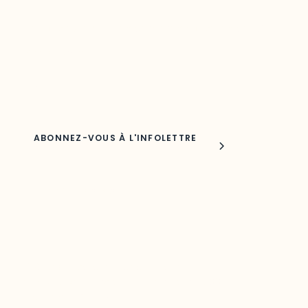
Découvrez les toutes dernières nouvelles de l’ODO.
Adresse courriel
Nom
Joindre l'ODO
283, boulevard Alexandre-Taché,
C.P. 1250, succursale Hull, bureau C-0330
Gatineau, QC J9A 1L8