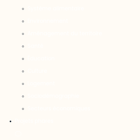
Système alimentaire
Environnement
Aménagement du territoire
Santé
Éducation
Culture
Logement
Sociodémographie
Secteurs économiques
Projets phares