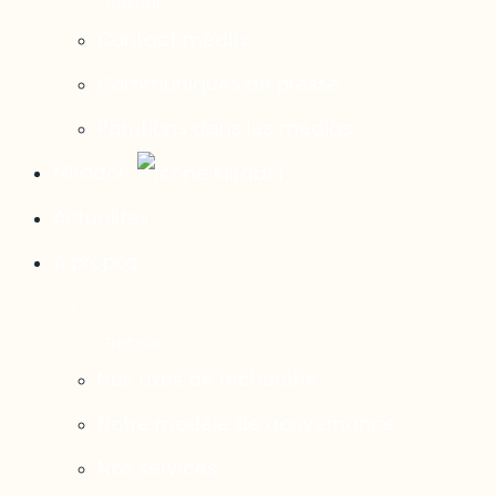
Contact média
Communiqués de presse
Parutions dans les médias
Mirador
Actualités
À propos
Nos axes de recherche
Notre modèle de gouvernance
Nos services