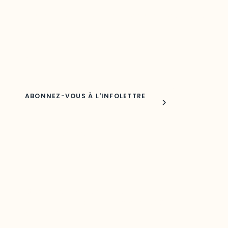
Découvrez les toutes dernières nouvelles de l’ODO.
Adresse courriel
Nom
Joindre l'ODO
283, boulevard Alexandre-Taché,
C.P. 1250, succursale Hull, bureau C-0330
Gatineau, QC J9A 1L8