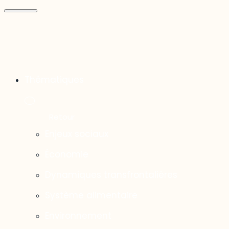
Thématiques
Enjeux sociaux
Économie
Dynamiques transfrontalières
Système alimentaire
Environnement