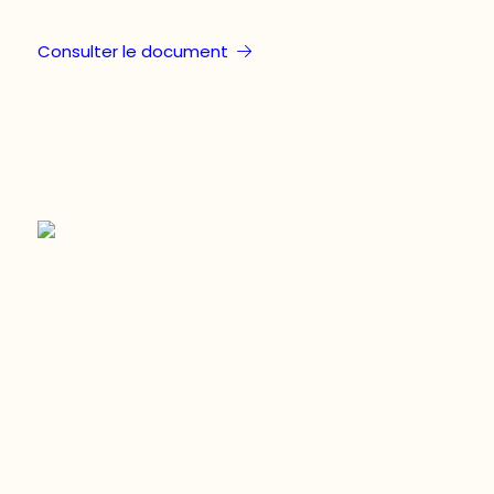
Consulter le document
Restez à l’affût du développement de
votre région