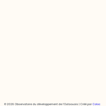
Questions générales
odooutaouais@uqo.ca
Contact média
Joani Vallespir
819-595-3900 | Poste 3222
joani.vallespir@uqo.ca
Politique de confidentialité
© 2026 Observatoire du développement de l’Outaouais | Créé par
Coloc