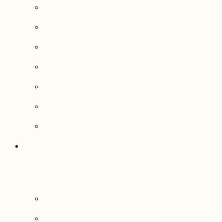
Aménagement du territoire
Santé
Éducation
Culture
Logement
Sociodémographie
Secteurs économiques
Projets phares
Portrait des communautés
Transition socioécologique