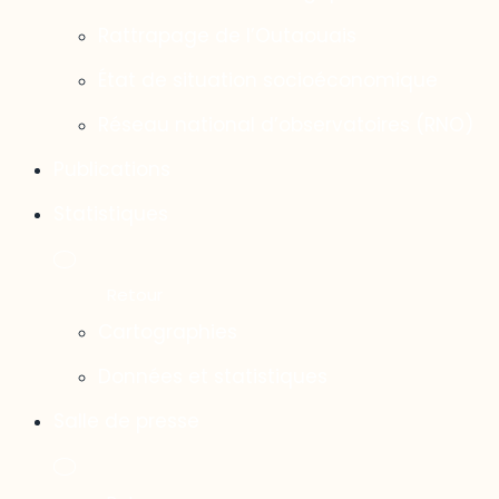
Rattrapage de l’Outaouais
État de situation socioéconomique
Réseau national d’observatoires (RNO)
Publications
Statistiques
Cartographies
Données et statistiques
Salle de presse