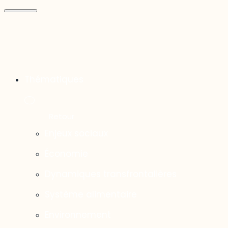
Thématiques
Enjeux sociaux
Économie
Dynamiques transfrontalières
Système alimentaire
Environnement