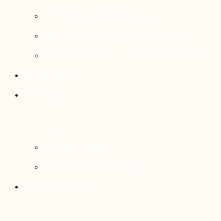
Rattrapage de l’Outaouais
État de situation socioéconomique
Réseau national d’observatoires (RNO)
Publications
Statistiques
Cartographies
Données et statistiques
Salle de presse