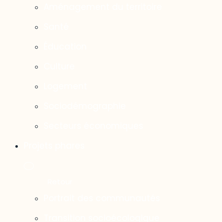
Aménagement du territoire
Santé
Éducation
Culture
Logement
Sociodémographie
Secteurs économiques
Projets phares
Portrait des communautés
Transition socioécologique