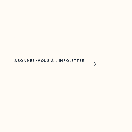
Découvrez les toutes dernières nouvelles de l’ODO.
Adresse courriel
Nom
Joindre l'ODO
283, boulevard Alexandre-Taché,
C.P. 1250, succursale Hull, bureau C-0330
Gatineau, QC J9A 1L8