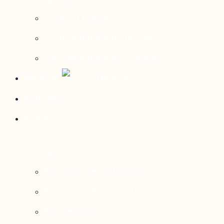
Contact média
Communiqués de presse
Parutions dans les médias
Mirador
Actualités
À propos
Nos axes de recherche
Notre modèle de gouvernance
Nos services