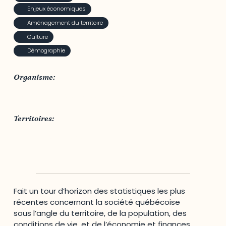
Enjeux économiques
Aménagement du territoire
Culture
Démographie
Organisme:
Institut de la statistique du Québec
Territoires:
Outaouais
,
Québec
Fait un tour d’horizon des statistiques les plus
récentes concernant la société québécoise
sous l’angle du territoire, de la population, des
conditions de vie, et de l’économie et finances.