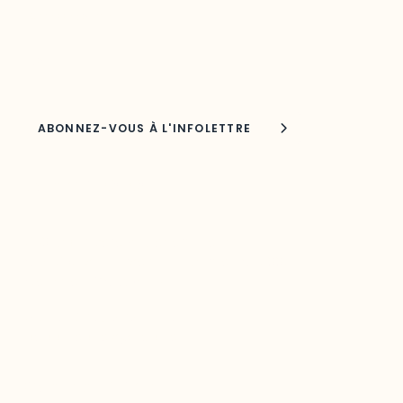
Adresse courriel
Nom
Joindre l'ODO
283, boulevard Alexandre-Taché,
C.P. 1250, succursale Hull, bureau C-0330
Gatineau, QC J9A 1L8
Questions générales
odooutaouais@uqo.ca
Contact média