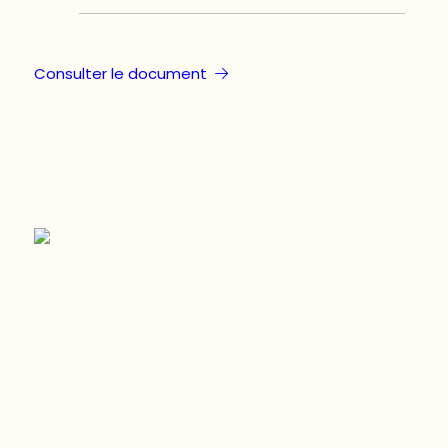
Consulter le document
Restez à l’affût du développement de
votre région