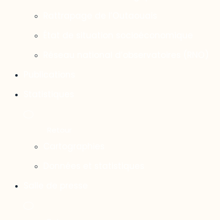
Rattrapage de l’Outaouais
État de situation socioéconomique
Réseau national d’observatoires (RNO)
Publications
Statistiques
Cartographies
Données et statistiques
Salle de presse