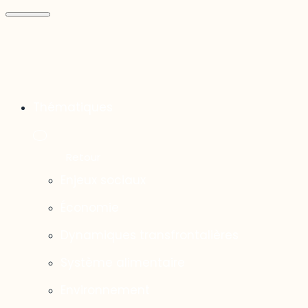
Thématiques
Enjeux sociaux
Économie
Dynamiques transfrontalières
Système alimentaire
Environnement