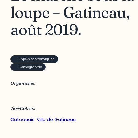
loupe – Gatineau,
août 2019.
Enjeux économiques
Démographie
Organisme:
Société canadienne d’hypothèques et de logement
Territoires:
Outaouais
,
Ville de Gatineau