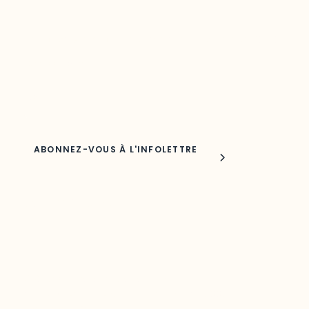
Découvrez les toutes dernières nouvelles de l’ODO.
Adresse courriel
Nom
Joindre l'ODO
283, boulevard Alexandre-Taché,
C.P. 1250, succursale Hull, bureau C-0330
Gatineau, QC J9A 1L8