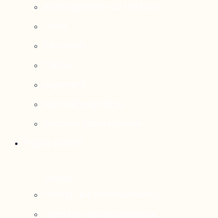
Aménagement du territoire
Santé
Éducation
Culture
Logement
Sociodémographie
Secteurs économiques
Projets phares
Portrait des communautés
Transition socioécologique