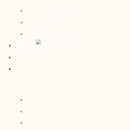
Contact média
Communiqués de presse
Parutions dans les médias
Mirador
Actualités
À propos
Nos axes de recherche
Notre modèle de gouvernance
Nos services