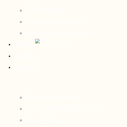
Contact média
Communiqués de presse
Parutions dans les médias
Mirador
Actualités
À propos
Nos axes de recherche
Notre modèle de gouvernance
Nos services