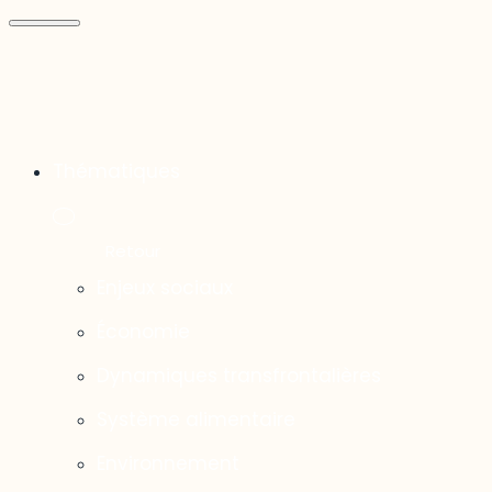
Thématiques
Enjeux sociaux
Économie
Dynamiques transfrontalières
Système alimentaire
Environnement