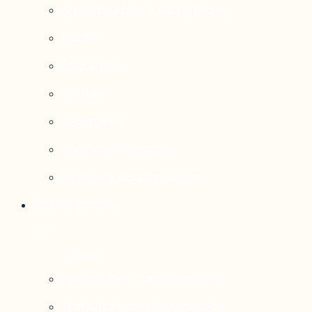
Aménagement du territoire
Santé
Éducation
Culture
Logement
Sociodémographie
Secteurs économiques
Projets phares
Portrait des communautés
Transition socioécologique