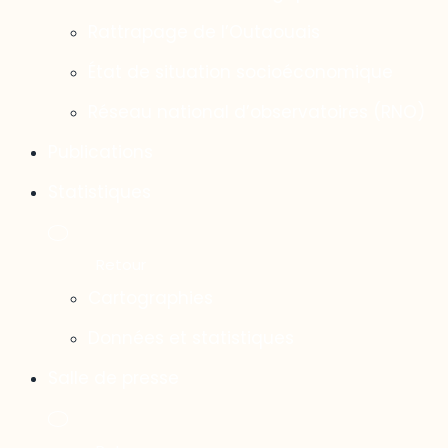
Rattrapage de l’Outaouais
État de situation socioéconomique
Réseau national d’observatoires (RNO)
Publications
Statistiques
Cartographies
Données et statistiques
Salle de presse