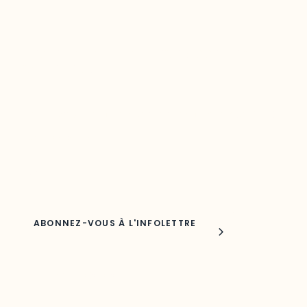
Restez à l’affût du développement de
votre région
Découvrez les toutes dernières nouvelles de l’ODO.
Adresse courriel
Nom
Joindre l'ODO